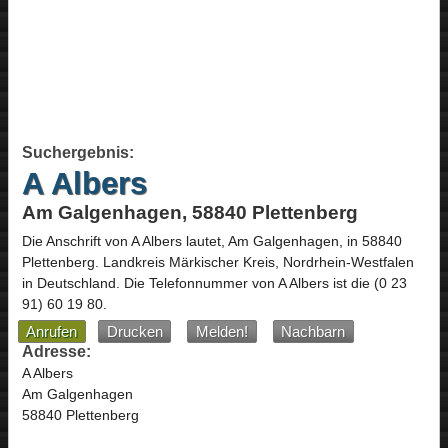
Suchergebnis:
A Albers
Am Galgenhagen, 58840 Plettenberg
Die Anschrift von
A Albers
lautet,
Am Galgenhagen
, in
58840
Plettenberg
. Landkreis Märkischer Kreis,
Nordrhein-Westfalen
in
Deutschland
.
Die Telefonnummer von A Albers ist die
(0 23
91) 60 19 80
.
Anrufen
Drucken
Melden!
Nachbarn
Adresse:
A Albers
Am Galgenhagen
58840 Plettenberg