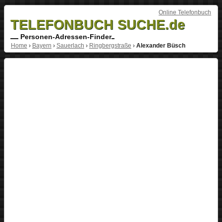
Online Telefonbuch
TELEFONBUCH SUCHE.de
Personen-Adressen-Finder
Home
›
Bayern
›
Sauerlach
›
Ringbergstraße
›
Alexander Büsch