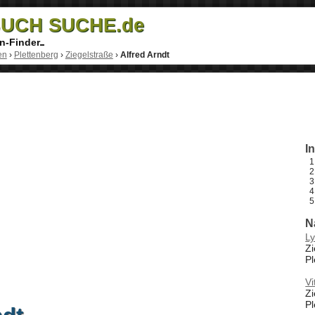
UCH SUCHE.de
n-Finder
en
›
Plettenberg
›
Ziegelstraße
›
Alfred Arndt
I
N
Ly
Zi
Pl
Vi
Zi
Pl