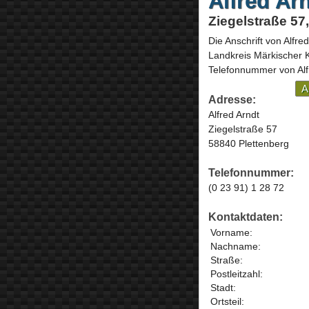
Alfred Ar
Ziegelstraße 57
Die Anschrift von
Alfred
Landkreis Märkischer 
Telefonnummer von Alfr
A
Adresse:
Alfred Arndt
Ziegelstraße 57
58840 Plettenberg
Telefonnummer:
(0 23 91) 1 28 72
Kontaktdaten:
Vorname:
Nachname:
Straße:
Postleitzahl:
Stadt:
Ortsteil: