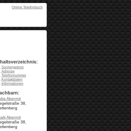
Online Telefonbuch
nhaltsverzeichnis:
Suchergebnis
Adresse
Telefonnummer
Kontaktdaten
Informationen
achbarn:
dia Abermit
egelstraße 38,
ettenberg
talij Abermit
egelstraße 38,
ettenberg