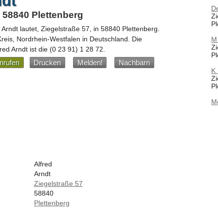
ndt
D
, 58840 Plettenberg
Zi
Pl
 Arndt
lautet,
Ziegelstraße 57
, in
58840
Plettenberg
.
Kreis,
Nordrhein-Westfalen
in
Deutschland
.
Die
M
Zi
ed Arndt ist die
(0 23 91) 1 28 72
.
Pl
nrufen
Drucken
Melden!
Nachbarn
K
Zi
Pl
M
Alfred
Arndt
Ziegelstraße 57
58840
Plettenberg