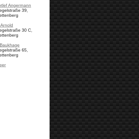
etlef Angermann
egelstraße 39,
ettenberg
 Arnold
egelstraße 30 C,
ettenberg
 Baukhage
egelstraße 65,
ettenberg
eer