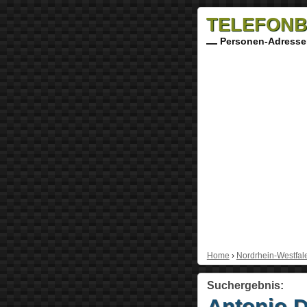
TELEFONB
Personen-Adresse
Home
›
Nordrhein-Westfal
Suchergebnis:
Antonio D