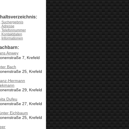
nhaltsverzeichnis:
Suchergebnis
Adresse
Telefonnummer
Kontaktdaten
Informationen
achbarn:
ans Anwey
onenstraße 7, Krefeld
eter Bach
onenstraße 25, Krefeld
ranz-Hermann
iekmann
onenstraße 29, Krefeld
ita Dufeu
onenstraße 27, Krefeld
ünter Eichbaum
onenstraße 25, Krefeld
eer