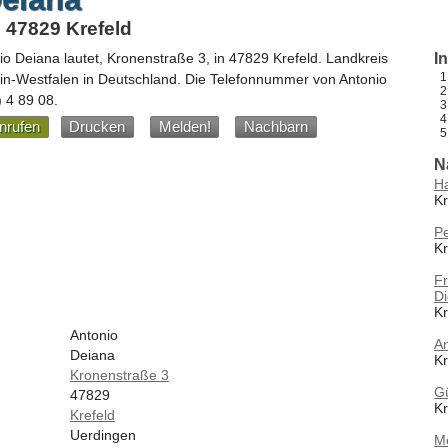
 47829 Krefeld
io Deiana
lautet,
Kronenstraße 3
, in
47829
Krefeld
. Landkreis
I
in-Westfalen
in
Deutschland
.
Die Telefonnummer von Antonio
) 4 89 08
.
nrufen
Drucken
Melden!
Nachbarn
N
H
Kr
P
Kr
F
D
Kr
Antonio
An
Deiana
Kr
Kronenstraße 3
G
47829
Kr
Krefeld
Uerdingen
M