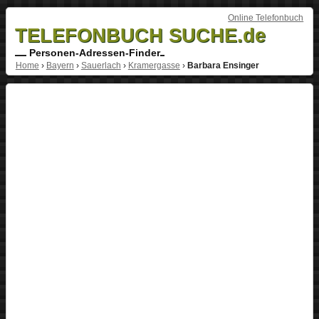
Online Telefonbuch
TELEFONBUCH SUCHE.de
Personen-Adressen-Finder
Home
›
Bayern
›
Sauerlach
›
Kramergasse
›
Barbara Ensinger