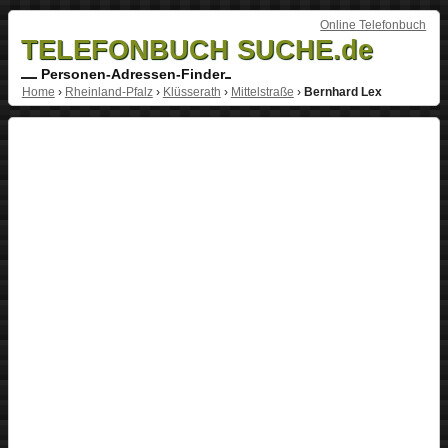
Online Telefonbuch
TELEFONBUCH SUCHE.de
Personen-Adressen-Finder
Home
›
Rheinland-Pfalz
›
Klüsserath
›
Mittelstraße
›
Bernhard Lex