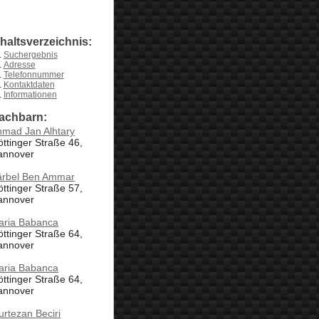
nhaltsverzeichnis:
Suchergebnis
Adresse
Telefonnummer
Kontaktdaten
Informationen
achbarn:
hmad Jan Alhtary
ttinger Straße 46,
annover
ärbel Ben Ammar
ttinger Straße 57,
annover
aria Babanca
ttinger Straße 64,
annover
aria Babanca
ttinger Straße 64,
annover
rtezan Beciri