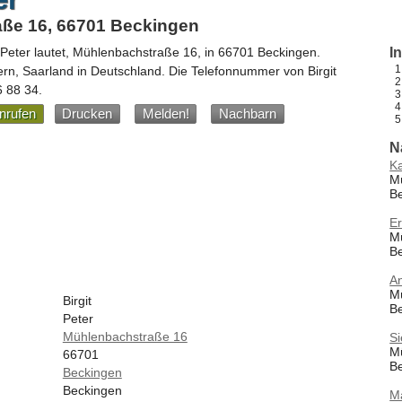
ße 16, 66701 Beckingen
 Peter
lautet,
Mühlenbachstraße 16
, in
66701
Beckingen
.
I
ern,
Saarland
in
Deutschland
.
Die Telefonnummer von Birgit
6 88 34
.
nrufen
Drucken
Melden!
Nachbarn
N
Ka
M
B
Er
M
B
A
M
Birgit
B
Peter
Mühlenbachstraße 16
Si
M
66701
B
Beckingen
Beckingen
M