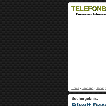
TELEFONB
Personen-Adresse
Home
›
Saarland
›
Beckin
Suchergebnis:
Birgit Pet