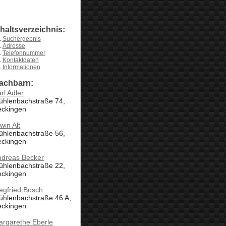
nhaltsverzeichnis:
Suchergebnis
Adresse
Telefonnummer
Kontaktdaten
Informationen
achbarn:
rl Adler
ühlenbachstraße 74,
eckingen
win Alt
ühlenbachstraße 56,
eckingen
ndreas Becker
ühlenbachstraße 22,
eckingen
egfried Bosch
ühlenbachstraße 46 A,
eckingen
argarethe Eberle