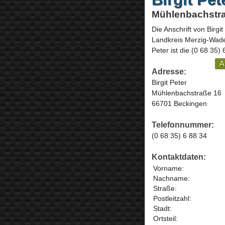
Mühlenbachstra
Die Anschrift von
Birgit
Landkreis Merzig-Wad
Peter ist die
(0 68 35) 
A
Adresse:
Birgit Peter
Mühlenbachstraße 16
66701 Beckingen
Telefonnummer:
(0 68 35) 6 88 34
Kontaktdaten:
Vorname:
Nachname:
Straße:
Postleitzahl:
Stadt:
Ortsteil: