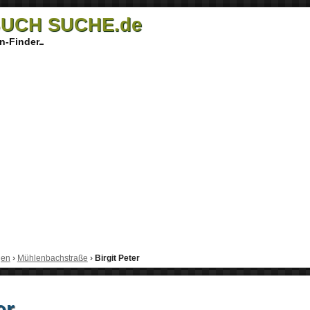
UCH SUCHE.de
n-Finder
gen
›
Mühlenbachstraße
›
Birgit Peter
er