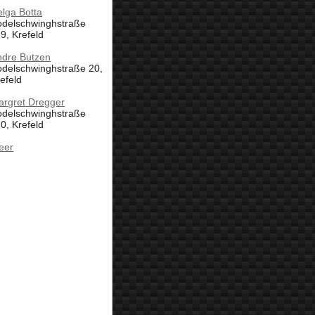
lga Botta
odelschwinghstraße
9, Krefeld
ndre Butzen
odelschwinghstraße 20,
efeld
argret Dregger
odelschwinghstraße
0, Krefeld
eer