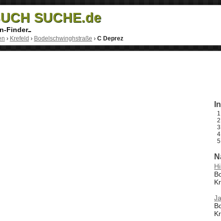
UCH SUCHE.de
n-Finder
en
›
Krefeld
›
Bodelschwinghstraße
›
C Deprez
I
N
H
B
Kr
Ja
B
Kr