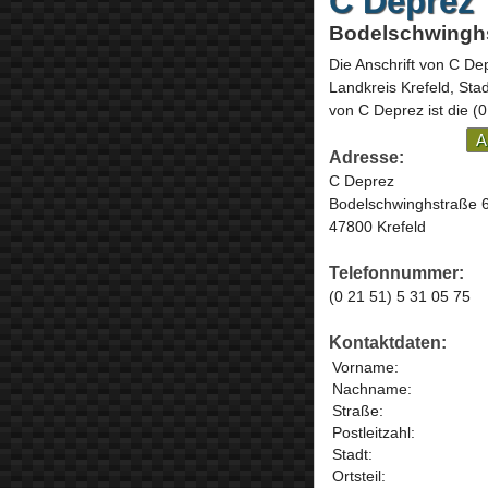
C Deprez
Bodelschwinghs
Die Anschrift von
C De
Landkreis Krefeld, Sta
von C Deprez ist die
(0
A
Adresse:
C Deprez
Bodelschwinghstraße 
47800 Krefeld
Telefonnummer:
(0 21 51) 5 31 05 75
Kontaktdaten:
Vorname:
Nachname:
Straße:
Postleitzahl:
Stadt:
Ortsteil: