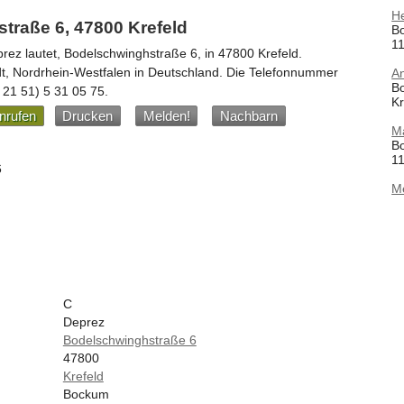
He
traße 6, 47800 Krefeld
B
11
prez
lautet,
Bodelschwinghstraße 6
, in
47800
Krefeld
.
dt,
Nordrhein-Westfalen
in
Deutschland
.
Die Telefonnummer
A
B
 21 51) 5 31 05 75
.
Kr
nrufen
Drucken
Melden!
Nachbarn
M
B
11
6
M
C
Deprez
Bodelschwinghstraße 6
47800
Krefeld
Bockum