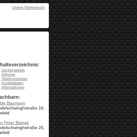
Online Telefonbuch
nhaltsverzeichnis:
Suchergebnis
Adresse
Telefonnummer
Kontaktdaten
Informationen
achbarn:
ilde Baumann
odelschwinghstraße 16,
efeld
n Peter Blahak
odelschwinghstraße 25,
efeld