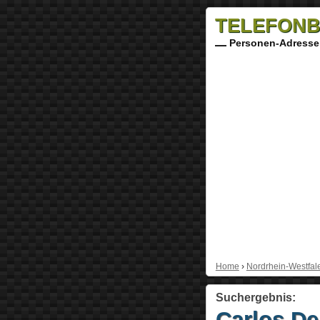
TELEFONB
Personen-Adresse
Home
›
Nordrhein-Westfal
Suchergebnis:
Carlos De