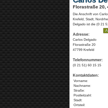
Florastraße 20,
Die Anschrift von
Carlo
Krefeld, Stadt,
Nordrhe
Delgado ist die
(0 21 5
A
Adresse:
Carlos Delgado
Florastraße 20
47799 Krefeld
Telefonnummer:
(0 21 51) 60 15 15
Kontaktdaten:
Vorname:
Nachname:
Straße:
Postleitzahl:
Stadt:
Ortsteil: