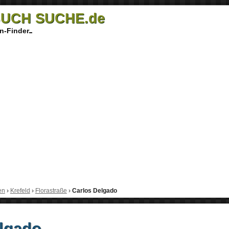
UCH SUCHE.de
n-Finder
en
›
Krefeld
›
Florastraße
›
Carlos Delgado
lgado