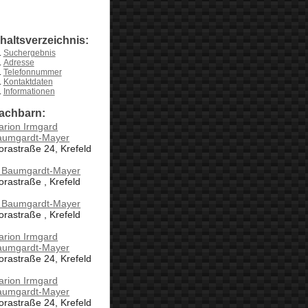
nhaltsverzeichnis:
Suchergebnis
Adresse
Telefonnummer
Kontaktdaten
Informationen
achbarn:
arion Irmgard
aumgardt-Mayer
orastraße 24, Krefeld
 Baumgardt-Mayer
orastraße , Krefeld
 Baumgardt-Mayer
orastraße , Krefeld
arion Irmgard
aumgardt-Mayer
orastraße 24, Krefeld
arion Irmgard
aumgardt-Mayer
orastraße 24, Krefeld