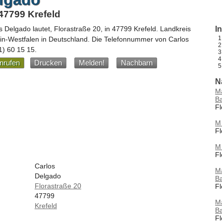
 47799 Krefeld
s Delgado
lautet,
Florastraße 20
, in
47799
Krefeld
. Landkreis
I
in-Westfalen
in
Deutschland
.
Die Telefonnummer von Carlos
1) 60 15 15
.
nrufen
Drucken
Melden!
Nachbarn
N
M
B
Fl
M
Fl
M
Fl
Carlos
M
Delgado
B
Florastraße 20
Fl
47799
M
Krefeld
B
Fl