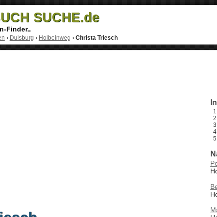
UCH SUCHE.de
n-Finder
en
›
Duisburg
›
Holbeinweg
›
Christa Triesch
I
N
P
H
B
H
M