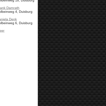
olbeinweg 18, Duisburg
rank Damrath
lbeinweg 4, Duisburg
aniela Denk
lbeinweg 6, Duisburg
eer