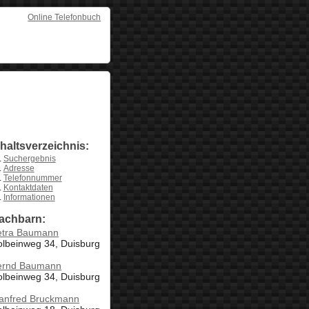
Online Telefonbuch
nhaltsverzeichnis:
Suchergebnis
Adresse
Telefonnummer
Kontaktdaten
Informationen
achbarn:
etra Baumann
olbeinweg 34, Duisburg
ernd Baumann
olbeinweg 34, Duisburg
anfred Bruckmann