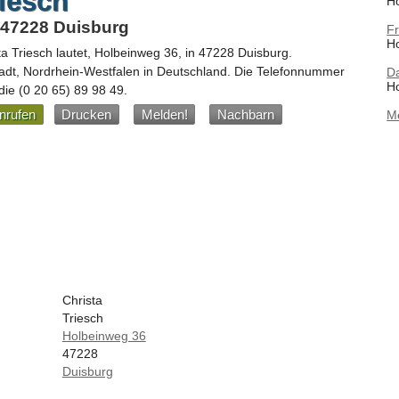
riesch
H
 47228 Duisburg
F
Ho
ta Triesch
lautet,
Holbeinweg 36
, in
47228
Duisburg
.
adt,
Nordrhein-Westfalen
in
Deutschland
.
Die Telefonnummer
D
Ho
 die
(0 20 65) 89 98 49
.
nrufen
Drucken
Melden!
Nachbarn
M
Christa
Triesch
Holbeinweg 36
47228
Duisburg