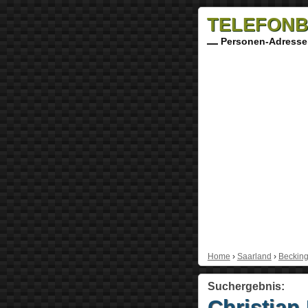
TELEFONB
Personen-Adresse
Home
›
Saarland
›
Beckin
Suchergebnis:
Christian