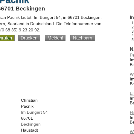
 66701 Beckingen
tian Pacnik
lautet,
Im Bungert 54
, in
66701
Beckingen
.
I
ern,
Saarland
in
Deutschland
.
Die Telefonnummer von
e
(0 68 35) 9 23 20 92
.
nrufen
Drucken
Melden!
Nachbarn
N
P
Im
B
Wi
Im
B
El
Im
Christian
B
Pacnik
Im Bungert 54
H
Im
66701
B
Beckingen
Haustadt
Wi