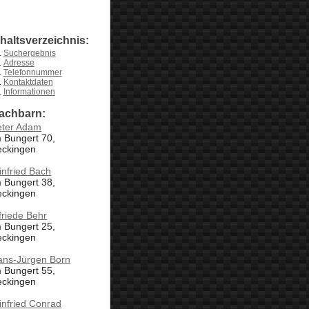
nhaltsverzeichnis:
Suchergebnis
Adresse
Telefonnummer
Kontaktdaten
Informationen
achbarn:
eter Adam
 Bungert 70,
eckingen
nfried Bach
 Bungert 38,
eckingen
friede Behr
 Bungert 25,
eckingen
ans-Jürgen Born
 Bungert 55,
eckingen
nfried Conrad