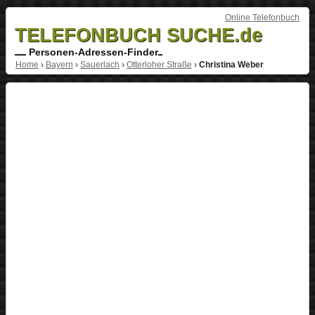
Online Telefonbuch
TELEFONBUCH SUCHE.de
Personen-Adressen-Finder
Home
›
Bayern
›
Sauerlach
›
Otterloher Straße
›
Christina Weber