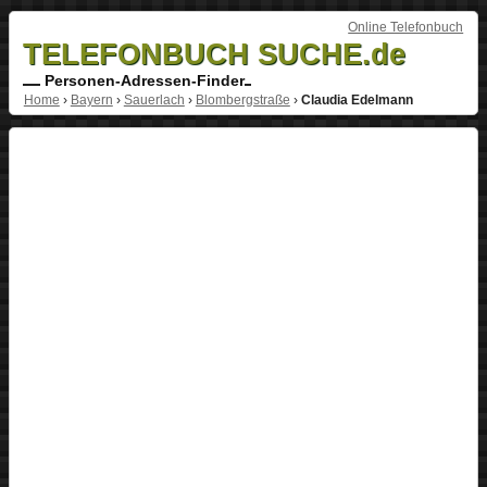
Online Telefonbuch
TELEFONBUCH SUCHE.de
Personen-Adressen-Finder
Home
›
Bayern
›
Sauerlach
›
Blombergstraße
›
Claudia Edelmann