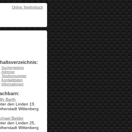
Online Telefonbuch
nhaltsverzeichnis:
Suchergebnis
Adresse
Telefonnummer
Kontaktdaten
Informationen
achbarn:
lly Barth
ter den Linden 19,
therstadt Wittenberg
chael Belder
ter den Linden 25,
therstadt Wittenberg