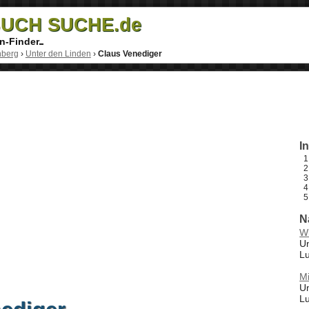
UCH SUCHE.de
n-Finder
nberg
›
Unter den Linden
›
Claus Venediger
I
N
Wi
Un
Lu
Mi
Un
Lu