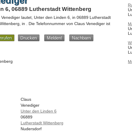
ediger
Ru
n 6, 06889 Lutherstadt Wittenberg
Un
Lu
 Venediger
lautet,
Unter den Linden 6
, in
06889
Lutherstadt
 Wittenberg,
in
.
Die Telefonnummer von Claus Venediger ist
Ma
Un
Lu
nrufen
Drucken
Melden!
Nachbarn
Wo
Un
Lu
tenberg
M
Claus
Venediger
Unter den Linden 6
06889
Lutherstadt Wittenberg
Nudersdorf