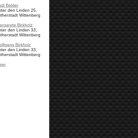
di Belder
ter den Linden 25,
therstadt Wittenberg
rgarete Birkholz
ter den Linden 33,
therstadt Wittenberg
lfgang Birkholz
ter den Linden 33,
therstadt Wittenberg
eer