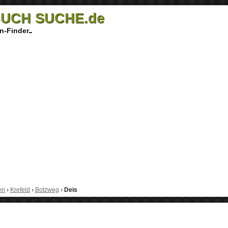
UCH SUCHE.de
n-Finder
en
›
Krefeld
›
Botzweg
›
Deis