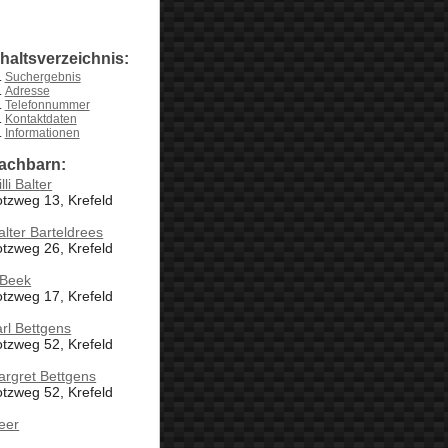
nhaltsverzeichnis:
Suchergebnis
Adresse
Telefonnummer
Kontaktdaten
Informationen
achbarn:
lli Balter
tzweg 13, Krefeld
lter Barteldrees
tzweg 26, Krefeld
 Beek
tzweg 17, Krefeld
rl Bettgens
tzweg 52, Krefeld
rgret Bettgens
tzweg 52, Krefeld
eer