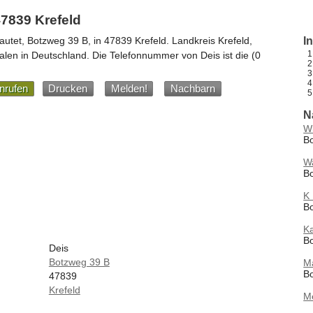
7839 Krefeld
autet,
Botzweg 39 B
, in
47839
Krefeld
. Landkreis Krefeld,
I
alen
in
Deutschland
.
Die Telefonnummer von Deis ist die
(0
nrufen
Drucken
Melden!
Nachbarn
N
Wi
Bo
Wa
Bo
K
Bo
Ka
Bo
Deis
Botzweg 39 B
Ma
Bo
47839
Krefeld
M