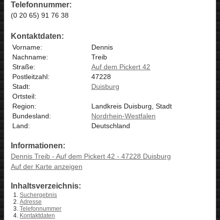
Telefonnummer:
(0 20 65) 91 76 38
Kontaktdaten:
Vorname:
Dennis
Nachname:
Treib
Straße:
Auf dem Pickert 42
Postleitzahl:
47228
Stadt:
Duisburg
Ortsteil:
Region:
Landkreis Duisburg, Stadt
Bundesland:
Nordrhein-Westfalen
Land:
Deutschland
Informationen:
Dennis Treib - Auf dem Pickert 42 - 47228 Duisburg
Auf der Karte anzeigen
Inhaltsverzeichnis:
Suchergebnis
Adresse
Telefonnummer
Kontaktdaten