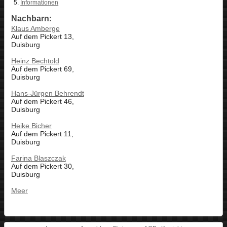
Informationen
Nachbarn:
Klaus Amberge
Auf dem Pickert 13,
Duisburg
Heinz Bechtold
Auf dem Pickert 69,
Duisburg
Hans-Jürgen Behrendt
Auf dem Pickert 46,
Duisburg
Heike Bicher
Auf dem Pickert 11,
Duisburg
Farina Blaszczak
Auf dem Pickert 30,
Duisburg
Meer