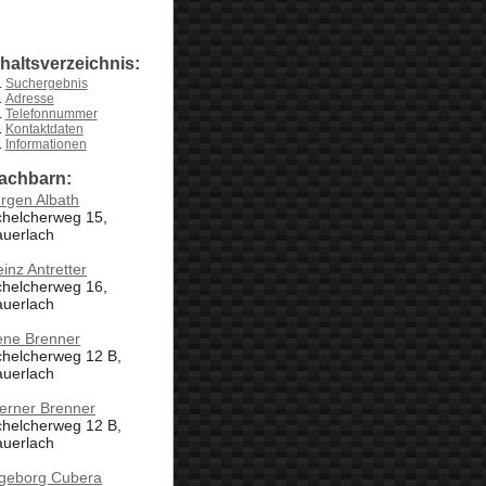
nhaltsverzeichnis:
Suchergebnis
Adresse
Telefonnummer
Kontaktdaten
Informationen
achbarn:
rgen Albath
chelcherweg 15,
auerlach
inz Antretter
chelcherweg 16,
auerlach
ene Brenner
chelcherweg 12 B,
auerlach
erner Brenner
chelcherweg 12 B,
auerlach
ngeborg Cubera