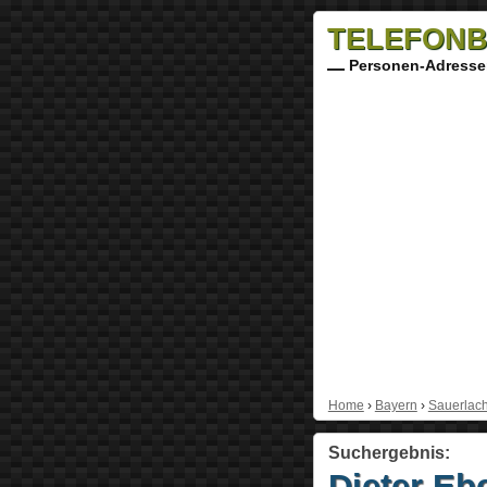
TELEFONB
Personen-Adresse
Home
›
Bayern
›
Sauerlac
Suchergebnis:
Dieter Eb