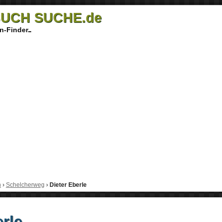
UCH SUCHE.de
n-Finder
h
›
Schelcherweg
›
Dieter Eberle
erle