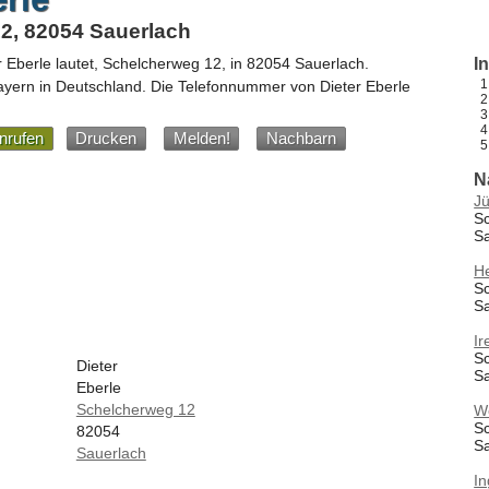
2, 82054 Sauerlach
r Eberle
lautet,
Schelcherweg 12
, in
82054
Sauerlach
.
I
ayern
in
Deutschland
.
Die Telefonnummer von Dieter Eberle
nrufen
Drucken
Melden!
Nachbarn
N
Jü
S
S
He
S
S
Ir
S
Dieter
S
Eberle
Schelcherweg 12
W
S
82054
S
Sauerlach
I