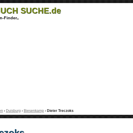
UCH SUCHE.de
n-Finder
en
›
Duisburg
›
Biesenkamp
›
Dieter Treczoks
eczoks