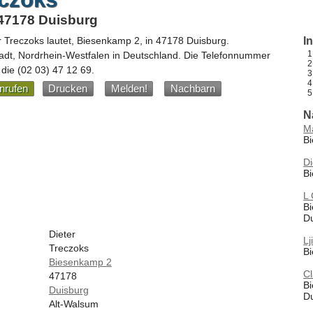
47178 Duisburg
r Treczoks
lautet,
Biesenkamp 2
, in
47178
Duisburg
.
I
adt,
Nordrhein-Westfalen
in
Deutschland
.
Die Telefonnummer
 die
(02 03) 47 12 69
.
nrufen
Drucken
Melden!
Nachbarn
N
M
B
Di
B
L
B
D
Dieter
Lj
Treczoks
B
Biesenkamp 2
C
47178
B
Duisburg
D
Alt-Walsum