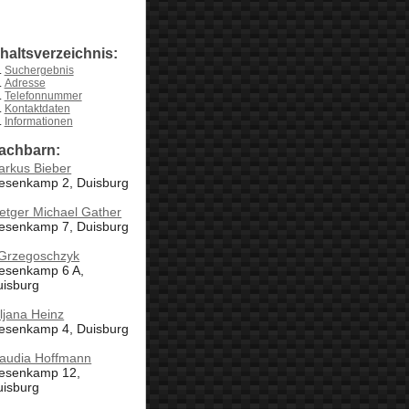
nhaltsverzeichnis:
Suchergebnis
Adresse
Telefonnummer
Kontaktdaten
Informationen
achbarn:
arkus Bieber
iesenkamp 2, Duisburg
etger Michael Gather
iesenkamp 7, Duisburg
 Grzegoschzyk
iesenkamp 6 A,
uisburg
iljana Heinz
iesenkamp 4, Duisburg
laudia Hoffmann
iesenkamp 12,
uisburg