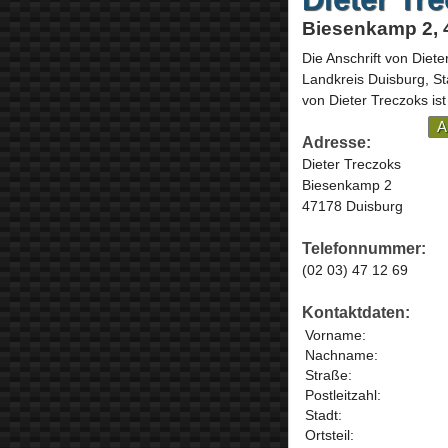
Biesenkamp 2, 
Die Anschrift von
Diete
Landkreis Duisburg, St
von Dieter Treczoks ist
A
Adresse:
Dieter Treczoks
Biesenkamp 2
47178 Duisburg
Telefonnummer:
(02 03) 47 12 69
Kontaktdaten:
Vorname:
Nachname:
Straße:
Postleitzahl:
Stadt:
Ortsteil: