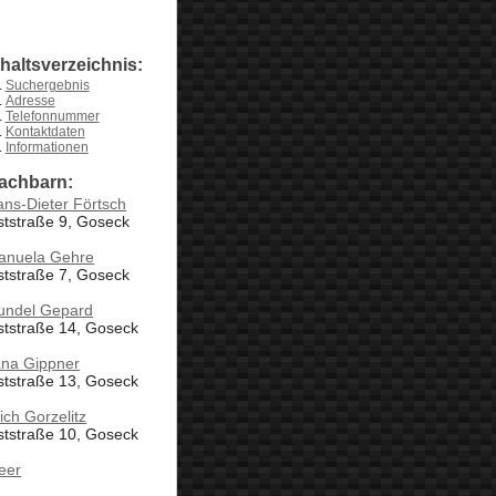
nhaltsverzeichnis:
Suchergebnis
Adresse
Telefonnummer
Kontaktdaten
Informationen
achbarn:
ns-Dieter Förtsch
tstraße 9, Goseck
anuela Gehre
tstraße 7, Goseck
undel Gepard
ststraße 14, Goseck
ana Gippner
ststraße 13, Goseck
ich Gorzelitz
ststraße 10, Goseck
eer