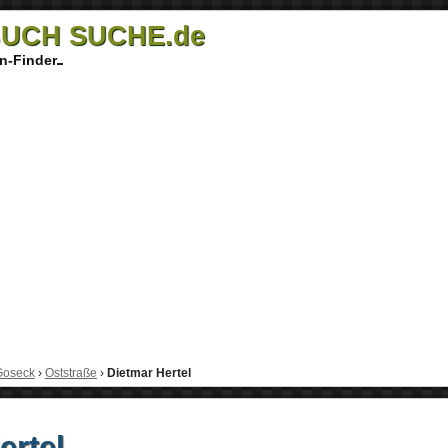
UCH SUCHE.de
n-Finder
Goseck
›
Oststraße
›
Dietmar Hertel
ertel