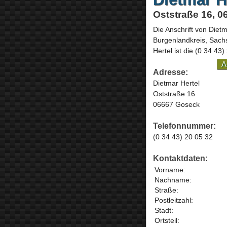
Oststraße 16, 
Die Anschrift von
Dietm
Burgenlandkreis,
Sach
Hertel ist die
(0 34 43)
A
Adresse:
Dietmar Hertel
Oststraße 16
06667 Goseck
Telefonnummer:
(0 34 43) 20 05 32
Kontaktdaten:
Vorname:
Nachname:
Straße:
Postleitzahl:
Stadt:
Ortsteil: