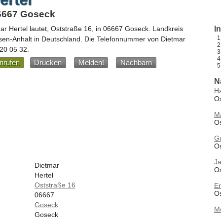
06667 Goseck
ar Hertel
lautet,
Oststraße 16
, in
06667
Goseck
. Landkreis
I
sen-Anhalt
in
Deutschland
.
Die Telefonnummer von Dietmar
 20 05 32
.
nrufen
Drucken
Melden!
Nachbarn
N
Ha
Os
M
Os
G
O
J
Dietmar
O
Hertel
Oststraße 16
Er
O
06667
Goseck
M
Goseck