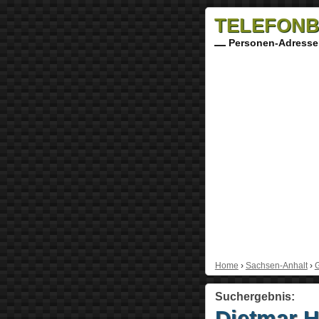
TELEFONB
Personen-Adresse
Home
›
Sachsen-Anhalt
›
Suchergebnis:
Dietmar H