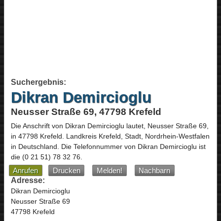
Suchergebnis:
Dikran Demircioglu
Neusser Straße 69, 47798 Krefeld
Die Anschrift von
Dikran Demircioglu
lautet,
Neusser Straße 69
,
in
47798
Krefeld
. Landkreis Krefeld, Stadt,
Nordrhein-Westfalen
in
Deutschland
.
Die Telefonnummer von Dikran Demircioglu ist
die
(0 21 51) 78 32 76
.
Anrufen
Drucken
Melden!
Nachbarn
Adresse:
Dikran Demircioglu
Neusser Straße 69
47798 Krefeld