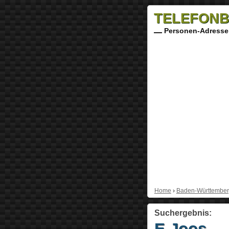
TELEFONB
Personen-Adresse
Home
›
Baden-Württembe
Suchergebnis:
E Joos