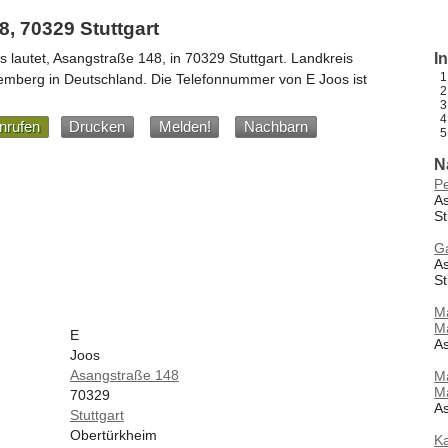
, 70329 Stuttgart
s
lautet,
Asangstraße 148
, in
70329
Stuttgart
. Landkreis
I
emberg
in
Deutschland
.
Die Telefonnummer von E Joos ist
nrufen
Drucken
Melden!
Nachbarn
N
Pe
A
St
Ga
A
St
Ma
M
E
As
Joos
Asangstraße 148
Ma
M
70329
As
Stuttgart
Obertürkheim
Ka