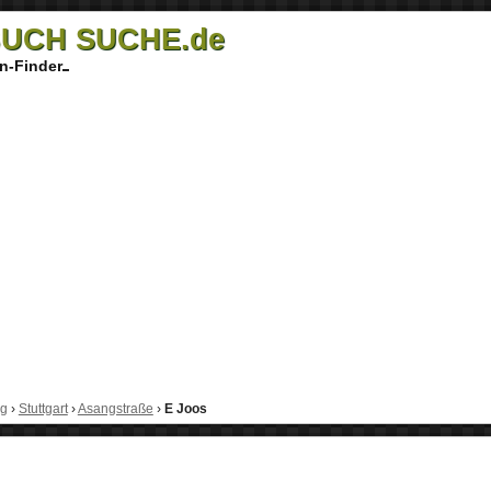
UCH SUCHE.de
n-Finder
rg
›
Stuttgart
›
Asangstraße
›
E Joos