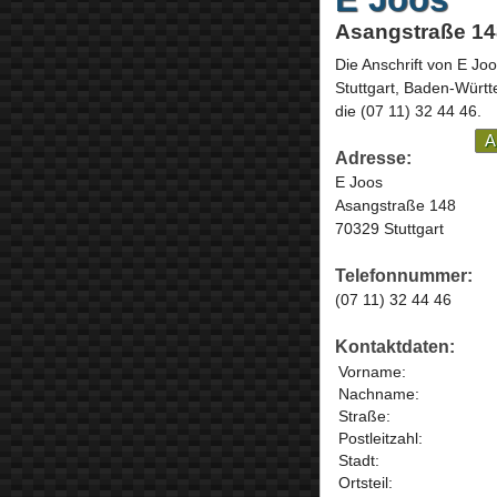
Asangstraße 148
Die Anschrift von
E Joo
Stuttgart,
Baden-Württ
die
(07 11) 32 44 46
.
A
Adresse:
E Joos
Asangstraße 148
70329 Stuttgart
Telefonnummer:
(07 11) 32 44 46
Kontaktdaten:
Vorname:
Nachname:
Straße:
Postleitzahl:
Stadt:
Ortsteil: