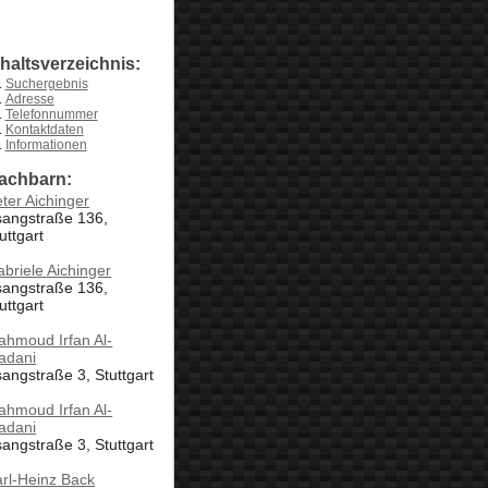
nhaltsverzeichnis:
Suchergebnis
Adresse
Telefonnummer
Kontaktdaten
Informationen
achbarn:
ter Aichinger
sangstraße 136,
uttgart
briele Aichinger
sangstraße 136,
uttgart
hmoud Irfan Al-
adani
angstraße 3, Stuttgart
hmoud Irfan Al-
adani
angstraße 3, Stuttgart
rl-Heinz Back