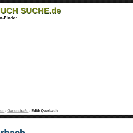
UCH SUCHE.de
n-Finder
gen
›
Gartenstraße
›
Edith Querbach
erbach