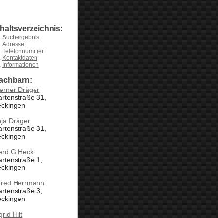
nhaltsverzeichnis:
Suchergebnis
Adresse
Telefonnummer
Kontaktdaten
Informationen
achbarn:
erner Dräger
rtenstraße 31,
eckingen
nja Dräger
rtenstraße 31,
eckingen
erd G Heck
rtenstraße 1,
eckingen
lfred Herrmann
rtenstraße 3,
eckingen
grid Hilt