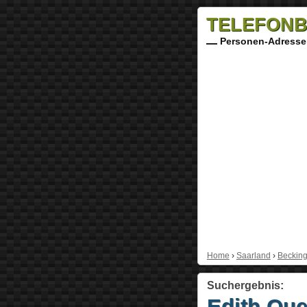
TELEFONB
Personen-Adresse
Home
›
Saarland
›
Beckin
Suchergebnis:
Edith Qu