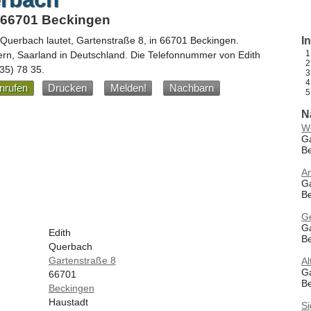
, 66701 Beckingen
 Querbach
lautet,
Gartenstraße 8
, in
66701
Beckingen
.
I
ern,
Saarland
in
Deutschland
.
Die Telefonnummer von Edith
 35) 78 35
.
nrufen
Drucken
Melden!
Nachbarn
N
W
Ga
B
A
Ga
B
G
Ga
Edith
B
Querbach
Gartenstraße 8
A
Ga
66701
B
Beckingen
Haustadt
Si