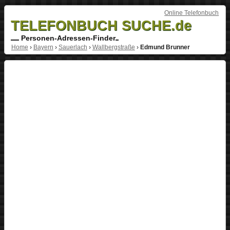
Online Telefonbuch
TELEFONBUCH SUCHE.de
Personen-Adressen-Finder
Home
›
Bayern
›
Sauerlach
›
Wallbergstraße
›
Edmund Brunner