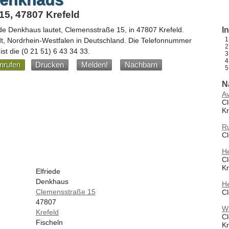
5, 47807 Krefeld
ede Denkhaus
lautet,
Clemensstraße 15
, in
47807
Krefeld
.
I
dt,
Nordrhein-Westfalen
in
Deutschland
.
Die Telefonnummer
ist die
(0 21 51) 6 43 34 33
.
nrufen
Drucken
Melden!
Nachbarn
N
A
C
Kr
R
Cl
He
C
Kr
Elfriede
Denkhaus
H
Clemensstraße 15
Cl
47807
Wi
Krefeld
C
Fischeln
Kr