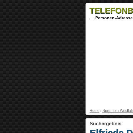
TELEFONB
Personen-Adresse
Home
›
Nordrhein-Westfal
Suchergebnis:
Elfriede 