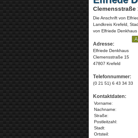
Clemensstraße 1
Die Anschrift von
Elfri
Landkreis Krefeld, Sta
von Elfriede Denkhaus 
A
Adresse:
Elfriede Denkhaus
Clemensstraße 15
47807 Krefeld
Telefonnummer:
(0 21 51) 6 43 34 33
Kontaktdaten:
Vorname:
Nachname:
Straße:
Postleitzahl:
Stadt:
Ortsteil: