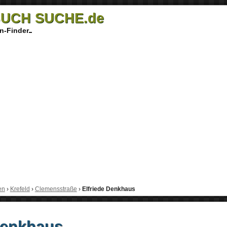
UCH SUCHE.de
n-Finder
en
›
Krefeld
›
Clemensstraße
›
Elfriede Denkhaus
Denkhaus