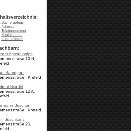
nhaltsverzeichnis:
Suchergebnis
Adresse
Telefonnummer
Kontaktdaten
Informationen
achbarn:
vram Apostologlos
lemensstraße 10 B,
efeld
udi Baumgart
emensstraße , Krefeld
lmut Bierdel
lemensstraße 12 A,
efeld
ermann Buschen
emensstraße , Krefeld
lli Büschkens
lemensstraße 20,
efeld