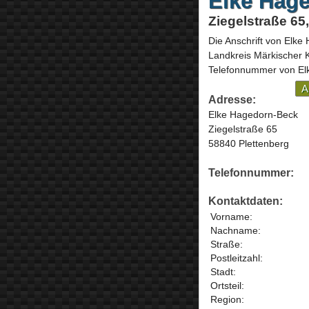
Elke Hag
Ziegelstraße 65
Die Anschrift von
Elke 
Landkreis Märkischer 
Telefonnummer von Elk
A
Adresse:
Elke Hagedorn-Beck
Ziegelstraße 65
58840 Plettenberg
Telefonnummer:
Kontaktdaten:
Vorname:
Nachname:
Straße:
Postleitzahl:
Stadt:
Ortsteil:
Region: