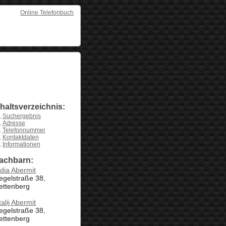
Online Telefonbuch
nhaltsverzeichnis:
Suchergebnis
Adresse
Telefonnummer
Kontaktdaten
Informationen
achbarn:
dia Abermit
egelstraße 38,
ettenberg
talij Abermit
egelstraße 38,
ettenberg