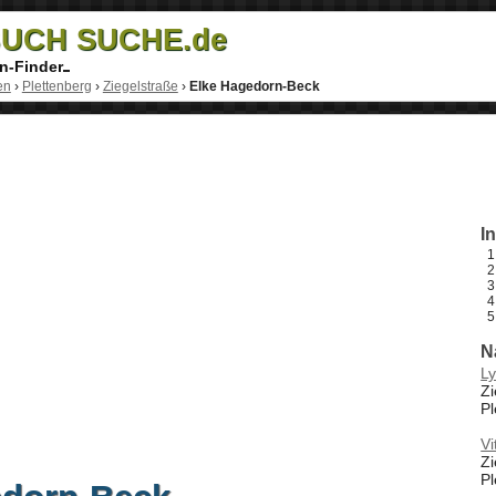
UCH SUCHE.de
n-Finder
en
›
Plettenberg
›
Ziegelstraße
›
Elke Hagedorn-Beck
I
N
Ly
Zi
Pl
Vi
Zi
Pl