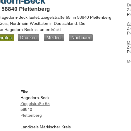
edorn-Beck
D
, 58840 Plettenberg
Zi
Pl
Hagedorn-Beck
lautet,
Ziegelstraße 65
, in
58840
Plettenberg
.
Kreis,
Nordrhein-Westfalen
in
Deutschland
.
Die
Al
Zi
e Hagedorn-Beck ist unterdrückt.
Pl
nrufen
Drucken
Melden!
Nachbarn
M
Zi
Pl
M
Elke
Hagedorn-Beck
Ziegelstraße 65
58840
Plettenberg
Landkreis Märkischer Kreis