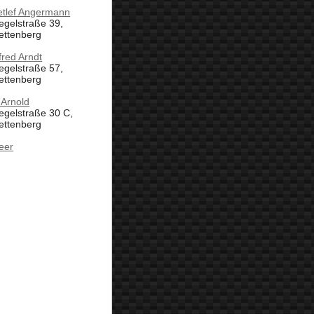
etlef Angermann
egelstraße 39,
ettenberg
fred Arndt
egelstraße 57,
ettenberg
 Arnold
egelstraße 30 C,
ettenberg
eer