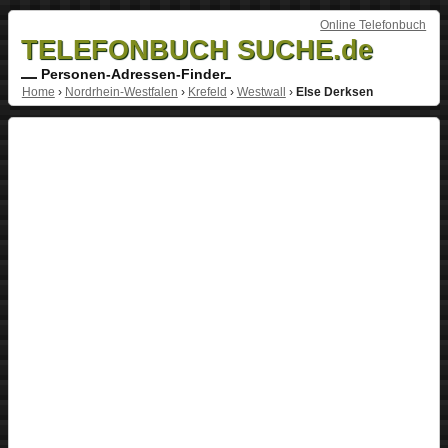
Online Telefonbuch
TELEFONBUCH SUCHE.de
Personen-Adressen-Finder
Home
›
Nordrhein-Westfalen
›
Krefeld
›
Westwall
›
Else Derksen