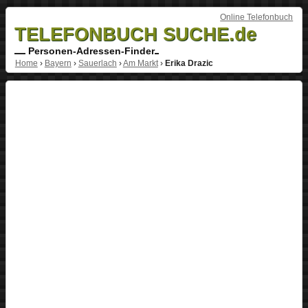
Online Telefonbuch
TELEFONBUCH SUCHE.de
Personen-Adressen-Finder
Home
›
Bayern
›
Sauerlach
›
Am Markt
›
Erika Drazic