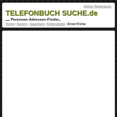
Online Telefonbuch
TELEFONBUCH SUCHE.de
Personen-Adressen-Finder
Home
›
Bayern
›
Sauerlach
›
Keltenstraße
›
Ernst Fricke