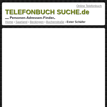
Online Telefonbuch
TELEFONBUCH SUCHE.de
Personen-Adressen-Finder
Home
›
Saarland
›
Beckingen
›
Buchenstraße
›
Ester Schäfer