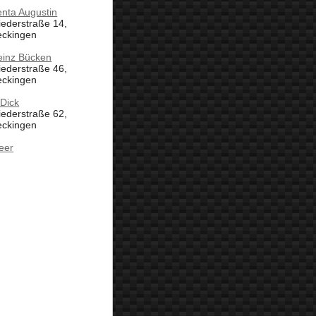
nta Augustin
iederstraße 14,
eckingen
einz Bücken
iederstraße 46,
eckingen
Dick
iederstraße 62,
eckingen
eer