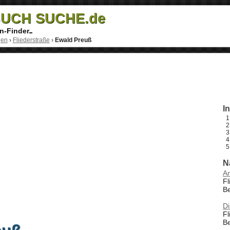
UCH SUCHE.de
n-Finder
gen
›
Fliederstraße
›
Ewald Preuß
I
N
An
Fl
B
Di
Fl
B