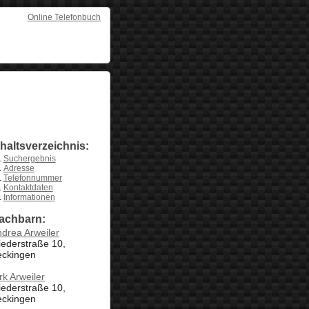
Online Telefonbuch
nhaltsverzeichnis:
Suchergebnis
Adresse
Telefonnummer
Kontaktdaten
Informationen
achbarn:
drea Arweiler
iederstraße 10,
eckingen
rk Arweiler
iederstraße 10,
eckingen