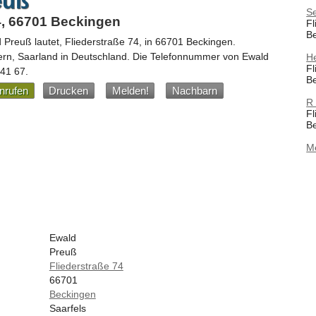
euß
Se
4, 66701 Beckingen
Fl
B
d Preuß
lautet,
Fliederstraße 74
, in
66701
Beckingen
.
ern,
Saarland
in
Deutschland
.
Die Telefonnummer von Ewald
H
Fl
 41 67
.
B
nrufen
Drucken
Melden!
Nachbarn
R 
Fl
B
M
Ewald
Preuß
Fliederstraße 74
66701
Beckingen
Saarfels