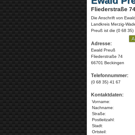
Ewald Pr
Fliederstraße 7
Die Anschrift von
Ewal
Landkreis Merzig-Wad
Preuß ist die
(0 68 35)
A
Adresse:
Ewald Preuß
Fliederstraße 74
66701 Beckingen
Telefonnummer:
(0 68 35) 41 67
Kontaktdaten:
Vorname:
Nachname:
Straße:
Postleitzahl:
Stadt:
Ortsteil: