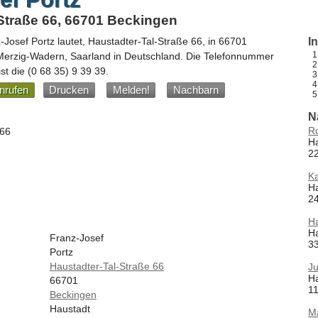
Straße 66, 66701 Beckingen
-Josef Portz
lautet,
Haustadter-Tal-Straße 66
, in
66701
I
 Merzig-Wadern,
Saarland
in
Deutschland
.
Die Telefonnummer
ist die
(0 68 35) 9 39 39
.
nrufen
Drucken
Melden!
Nachbarn
N
R
 66
Ha
2
K
Ha
2
Ha
Ha
Franz-Josef
3
Portz
Haustadter-Tal-Straße 66
Ju
Ha
66701
11
Beckingen
Haustadt
Ma