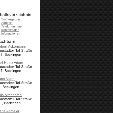
nhaltsverzeichnis:
Suchergebnis
Adresse
Telefonnummer
Kontaktdaten
Informationen
achbarn:
obert Ackermann
ustadter-Tal-Straße
25, Beckingen
arl-Heinz Adam
ustadter-Tal-Straße
47, Beckingen
ns Allard
ustadter-Tal-Straße
3, Beckingen
lia Altenhofen
ustadter-Tal-Straße
1, Beckingen
ria Altmeier