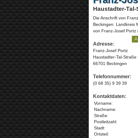
Haustadter-Tal-
Die Anschrift von
Franz
Beckingen
. Landkreis
von Franz-Josef Portz 
A
Adresse:
Franz-Josef Portz
Haustadter-Tal-Straße
66701 Beckingen
Telefonnummer:
(0 68 35) 9 39 39
Kontaktdaten:
Vorname:
Nachname:
Straße:
Postleitzahl:
Stadt:
Ortsteil: