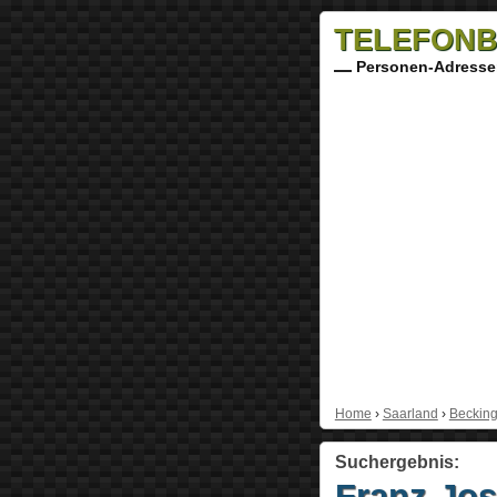
TELEFONB
Personen-Adresse
Home
›
Saarland
›
Beckin
Suchergebnis:
Franz-Jos