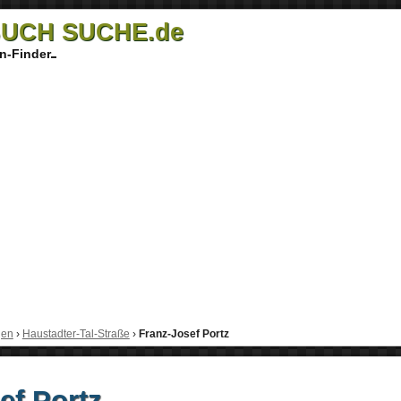
UCH SUCHE.de
n-Finder
gen
›
Haustadter-Tal-Straße
›
Franz-Josef Portz
ef Portz