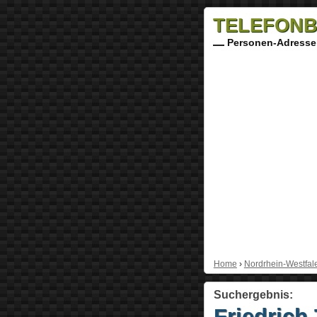
TELEFONB
Personen-Adresse
Home
›
Nordrhein-Westfal
Suchergebnis:
Friedrich