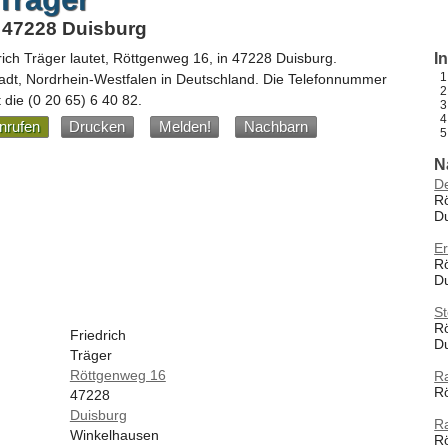
 47228 Duisburg
rich Träger
lautet,
Röttgenweg 16
, in
47228
Duisburg
.
I
adt,
Nordrhein-Westfalen
in
Deutschland
.
Die Telefonnummer
t die
(0 20 65) 6 40 82
.
nrufen
Drucken
Melden!
Nachbarn
N
De
R
D
Er
R
D
St
R
Friedrich
D
Träger
Röttgenweg 16
Ra
R
47228
Duisburg
Ra
Winkelhausen
R