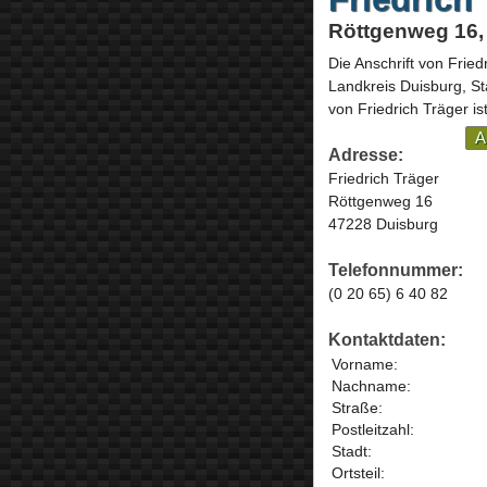
Röttgenweg 16,
Die Anschrift von
Fried
Landkreis Duisburg, St
von Friedrich Träger is
A
Adresse:
Friedrich Träger
Röttgenweg 16
47228 Duisburg
Telefonnummer:
(0 20 65) 6 40 82
Kontaktdaten:
Vorname:
Nachname:
Straße:
Postleitzahl:
Stadt:
Ortsteil: