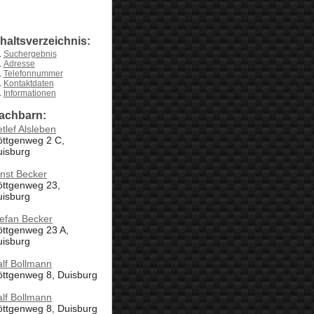
nhaltsverzeichnis:
Suchergebnis
Adresse
Telefonnummer
Kontaktdaten
Informationen
achbarn:
tlef Alsleben
öttgenweg 2 C,
uisburg
nst Becker
öttgenweg 23,
uisburg
efan Becker
öttgenweg 23 A,
uisburg
lf Bollmann
öttgenweg 8, Duisburg
lf Bollmann
öttgenweg 8, Duisburg