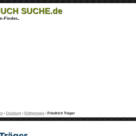
UCH SUCHE.de
n-Finder
en
›
Duisburg
›
Röttgenweg
›
Friedrich Träger
 Träger