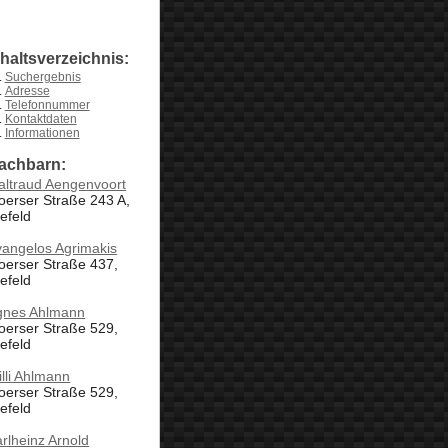
nhaltsverzeichnis:
Suchergebnis
Adresse
Telefonnummer
Kontaktdaten
Informationen
achbarn:
altraud Aengenvoort
erser Straße 243 A,
efeld
angelos Agrimakis
oerser Straße 437,
efeld
gnes Ahlmann
oerser Straße 529,
efeld
lli Ahlmann
oerser Straße 529,
efeld
rlheinz Arnold