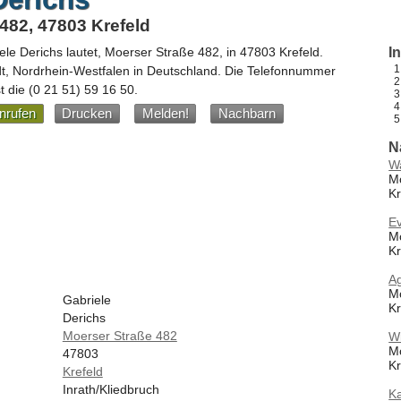
482, 47803 Krefeld
ele Derichs
lautet,
Moerser Straße 482
, in
47803
Krefeld
.
I
dt,
Nordrhein-Westfalen
in
Deutschland
.
Die Telefonnummer
st die
(0 21 51) 59 16 50
.
nrufen
Drucken
Melden!
Nachbarn
N
W
Mo
Kr
Ev
M
Kr
A
M
Gabriele
Kr
Derichs
Moerser Straße 482
Wi
M
47803
Kr
Krefeld
Inrath/Kliedbruch
Ka