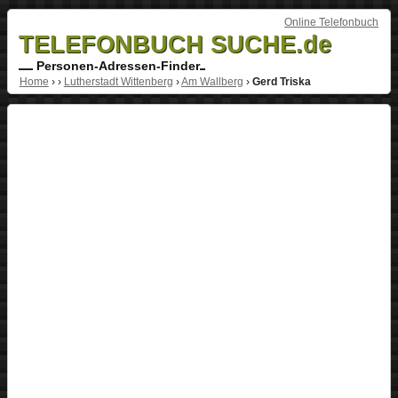
Online Telefonbuch
TELEFONBUCH SUCHE.de
Personen-Adressen-Finder
Home
›
›
Lutherstadt Wittenberg
›
Am Wallberg
›
Gerd Triska