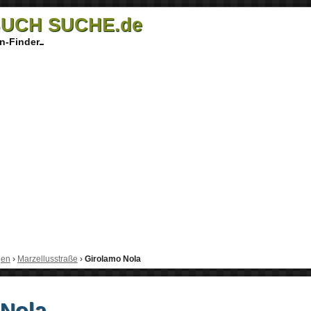
UCH SUCHE.de
n-Finder
gen
›
Marzellusstraße
›
Girolamo Nola
 Nola