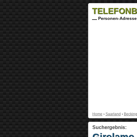
TELEFONB
Personen-Adresse
Home
›
Saarland
›
Beckin
Suchergebnis:
Girolamo