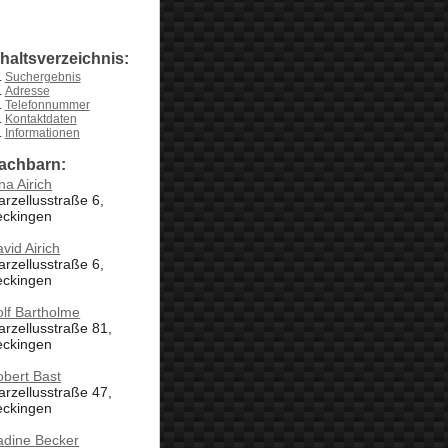
nhaltsverzeichnis:
Suchergebnis
Adresse
Telefonnummer
Kontaktdaten
Informationen
achbarn:
na Airich
rzellusstraße 6,
eckingen
vid Airich
rzellusstraße 6,
eckingen
lf Bartholme
rzellusstraße 81,
eckingen
bert Bast
rzellusstraße 47,
eckingen
adine Becker