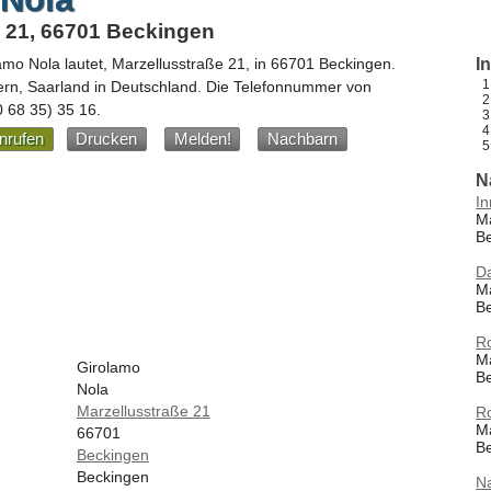
e 21, 66701 Beckingen
amo Nola
lautet,
Marzellusstraße 21
, in
66701
Beckingen
.
I
ern,
Saarland
in
Deutschland
.
Die Telefonnummer von
0 68 35) 35 16
.
nrufen
Drucken
Melden!
Nachbarn
N
In
Ma
B
Da
Ma
B
Ro
Ma
Girolamo
B
Nola
Marzellusstraße 21
Ro
Ma
66701
B
Beckingen
Beckingen
N