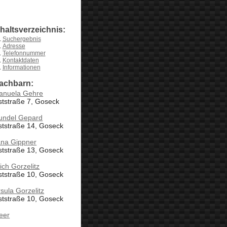
nhaltsverzeichnis:
Suchergebnis
Adresse
Telefonnummer
Kontaktdaten
Informationen
achbarn:
anuela Gehre
tstraße 7, Goseck
undel Gepard
ststraße 14, Goseck
ana Gippner
ststraße 13, Goseck
ich Gorzelitz
ststraße 10, Goseck
sula Gorzelitz
ststraße 10, Goseck
eer