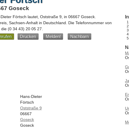
6667 Goseck
Dieter Förtsch
lautet,
Oststraße 9
, in
06667
Goseck
.
I
reis,
Sachsen-Anhalt
in
Deutschland
.
Die Telefonnummer von
t die
(0 34 43) 20 05 27
.
nrufen
Drucken
Melden!
Nachbarn
N
M
Os
G
O
J
O
Er
Hans-Dieter
O
Förtsch
Oststraße 9
Ur
O
06667
Goseck
M
Goseck