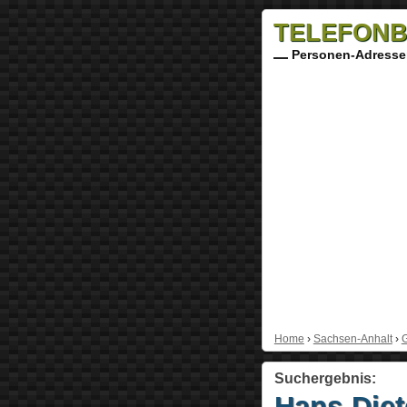
TELEFONB
Personen-Adresse
Home
›
Sachsen-Anhalt
›
Suchergebnis:
Hans-Diet