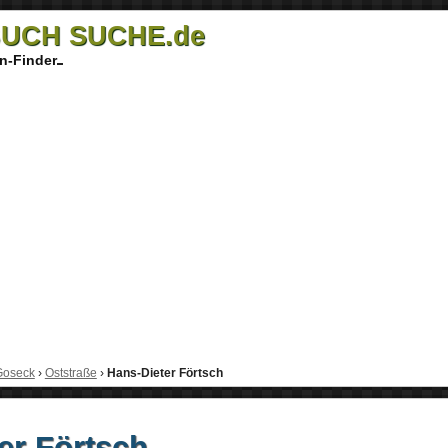
UCH SUCHE.de
n-Finder
Goseck
›
Oststraße
›
Hans-Dieter Förtsch
er Förtsch