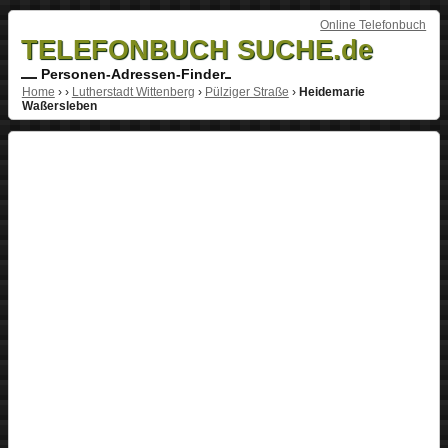
Online Telefonbuch
TELEFONBUCH SUCHE.de
Personen-Adressen-Finder
Home
›
›
Lutherstadt Wittenberg
›
Pülziger Straße
›
Heidemarie
Waßersleben