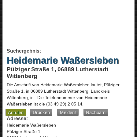
Suchergebnis:
Heidemarie Waßersleben
Pülziger Straße 1, 06889 Lutherstadt
Wittenberg
Die Anschrift von
Heidemarie Waßersleben
lautet,
Pülziger
Straße 1
, in
06889
Lutherstadt Wittenberg
. Landkreis
Wittenberg,
in
.
Die Telefonnummer von Heidemarie
Waßersleben ist die
(03 49 29) 2 05 14
.
Anrufen
Drucken
Melden!
Nachbarn
Adresse:
Heidemarie Waßersleben
Pülziger Straße 1