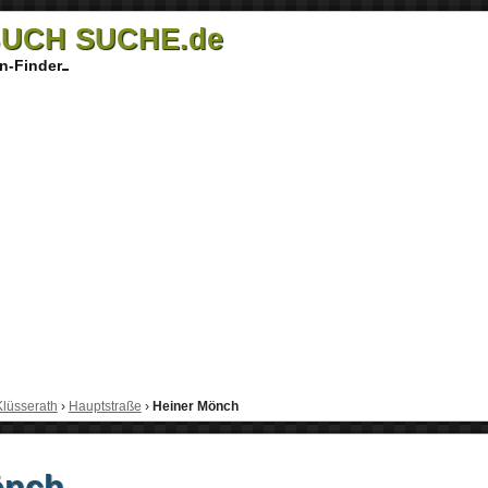
UCH SUCHE.de
n-Finder
Klüsserath
›
Hauptstraße
›
Heiner Mönch
önch