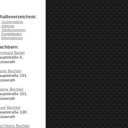
nhaltsverzeichnis:
Suchergebnis
Adresse
Telefonnummer
Kontaktdaten
Informationen
achbarn:
rnhard Bartel
uptstraße 6,
üsserath
ank Bechtel
auptstraße 101,
üsserath
bine Bechtel
auptstraße 101,
üsserath
sef Bechtel
auptstraße 100,
üsserath
rl-Heinz Bechtel