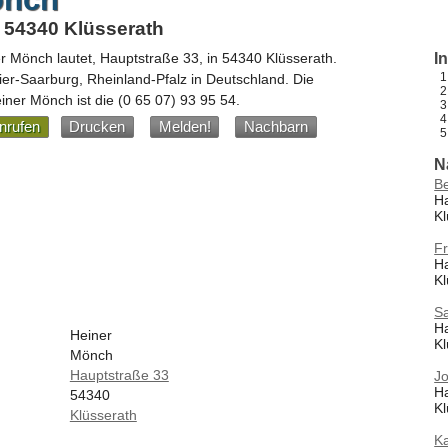
 54340 Klüsserath
er Mönch
lautet,
Hauptstraße 33
, in
54340
Klüsserath
.
I
rier-Saarburg,
Rheinland-Pfalz
in
Deutschland
.
Die
ner Mönch ist die
(0 65 07) 93 95 54
.
nrufen
Drucken
Melden!
Nachbarn
N
Be
Ha
Kl
Fr
H
Kl
Sa
H
Heiner
Kl
Mönch
Hauptstraße 33
Jo
H
54340
Kl
Klüsserath
Ka