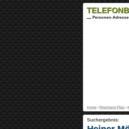
TELEFONB
Personen-Adresse
Home
›
Rheinland-Pfalz
›
Suchergebnis:
Heiner M