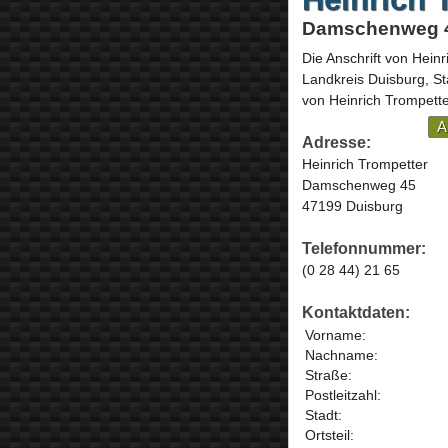
Damschenweg 4
Die Anschrift von
Heinr
Landkreis Duisburg, St
von Heinrich Trompette
A
Adresse:
Heinrich Trompetter
Damschenweg 45
47199 Duisburg
Telefonnummer:
(0 28 44) 21 65
Kontaktdaten:
Vorname:
Nachname:
Straße:
Postleitzahl:
Stadt:
Ortsteil: