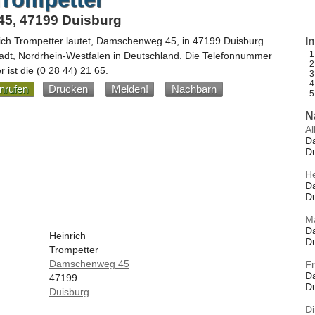
5, 47199 Duisburg
ich Trompetter
lautet,
Damschenweg 45
, in
47199
Duisburg
.
I
adt,
Nordrhein-Westfalen
in
Deutschland
.
Die Telefonnummer
r ist die
(0 28 44) 21 65
.
nrufen
Drucken
Melden!
Nachbarn
N
Al
D
D
He
D
D
Ma
D
Heinrich
D
Trompetter
Damschenweg 45
Fr
D
47199
D
Duisburg
D