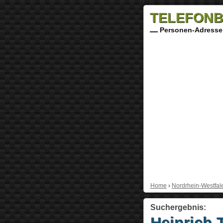
TELEFONB
Personen-Adresse
Home
›
Nordrhein-Westfal
Suchergebnis:
Heinrich 