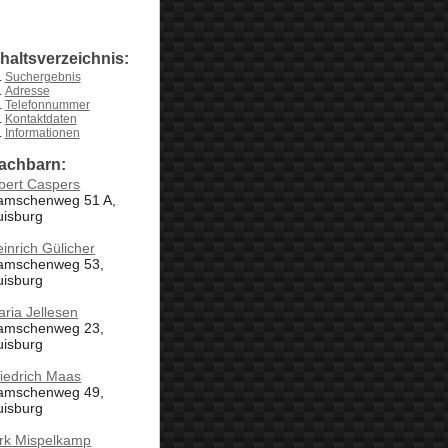
nhaltsverzeichnis:
Suchergebnis
Adresse
Telefonnummer
Kontaktdaten
Informationen
achbarn:
bert Caspers
amschenweg 51 A,
uisburg
inrich Gülicher
amschenweg 53,
uisburg
ria Jellesen
amschenweg 23,
uisburg
iedrich Maas
amschenweg 49,
uisburg
irk Mispelkamp