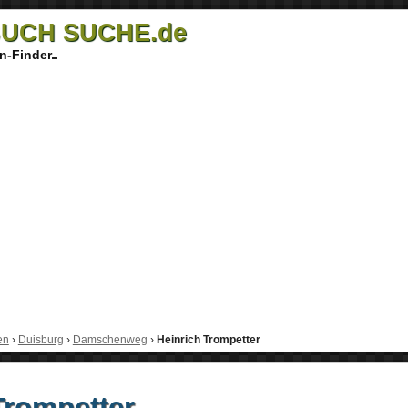
UCH SUCHE.de
n-Finder
en
›
Duisburg
›
Damschenweg
›
Heinrich Trompetter
Trompetter