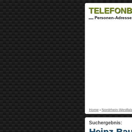
TELEFONB
Personen-Adresse
Home
›
Nordrhein-Westfal
Suchergebnis:
Heinz Ba