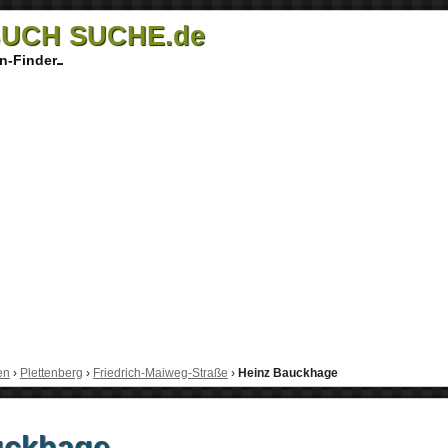
UCH SUCHE.de
n-Finder
en
›
Plettenberg
›
Friedrich-Maiweg-Straße
›
Heinz Bauckhage
uckhage