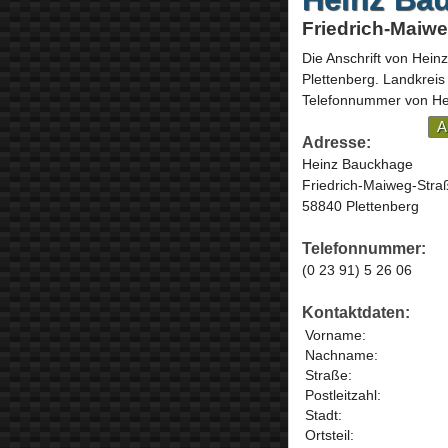
Friedrich-Maiwe
Die Anschrift von
Hein
Plettenberg
. Landkreis
Telefonnummer von He
A
Adresse:
Heinz Bauckhage
Friedrich-Maiweg-Stra
58840 Plettenberg
Telefonnummer:
(0 23 91) 5 26 06
Kontaktdaten:
Vorname:
Nachname:
Straße:
Postleitzahl:
Stadt:
Ortsteil: