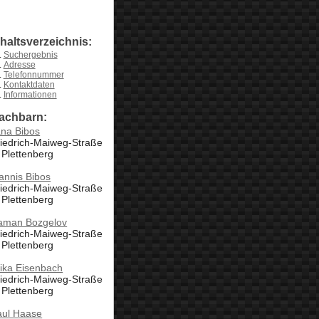
nhaltsverzeichnis:
Suchergebnis
Adresse
Telefonnummer
Kontaktdaten
Informationen
achbarn:
ana Bibos
iedrich-Maiweg-Straße
 Plettenberg
annis Bibos
iedrich-Maiweg-Straße
 Plettenberg
aman Bozgelov
iedrich-Maiweg-Straße
 Plettenberg
ika Eisenbach
iedrich-Maiweg-Straße
 Plettenberg
aul Haase