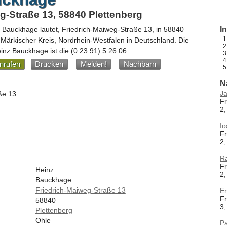
g-Straße 13, 58840 Plettenberg
z Bauckhage
lautet,
Friedrich-Maiweg-Straße 13
, in
58840
I
 Märkischer Kreis,
Nordrhein-Westfalen
in
Deutschland
.
Die
inz Bauckhage ist die
(0 23 91) 5 26 06
.
nrufen
Drucken
Melden!
Nachbarn
N
J
ße 13
Fr
2,
Io
Fr
2,
R
Fr
Heinz
2,
Bauckhage
Friedrich-Maiweg-Straße 13
Er
Fr
58840
3,
Plettenberg
Ohle
P