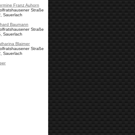
ermine Franz Auhorn
olfratshausener Straße
, Sauerlach
rhard Baumann
olfratshausener Straße
, Sauerlach
tharina Blaimer
olfratshausener Straße
, Sauerlach
eer