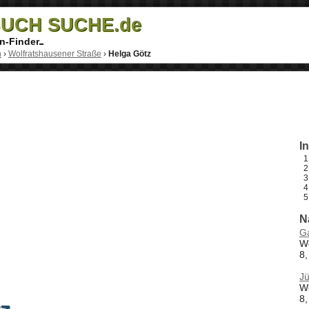
UCH SUCHE.de
n-Finder
h
›
Wolfratshausener Straße
›
Helga Götz
I
N
G
W
8,
Jü
W
8,