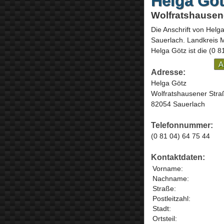
Helga Göt
Wolfratshausene
Die Anschrift von
Helga
Sauerlach
. Landkreis
Helga Götz ist die
(0 8
A
Adresse:
Helga Götz
Wolfratshausener Stra
82054 Sauerlach
Telefonnummer:
(0 81 04) 64 75 44
Kontaktdaten:
Vorname:
Nachname:
Straße:
Postleitzahl:
Stadt:
Ortsteil: