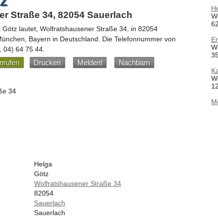
z
H
r Straße 34, 82054 Sauerlach
W
62
 Götz
lautet,
Wolfratshausener Straße 34
, in
82054
 München,
Bayern
in
Deutschland
.
Die Telefonnummer von
E
W
1 04) 64 75 44
.
35
nrufen
Drucken
Melden!
Nachbarn
Ka
W
12
ße 34
M
Helga
Götz
Wolfratshausener Straße 34
82054
Sauerlach
Sauerlach