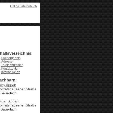
Online Telefonbuch
nhaltsverzeichnis:
Suchergebnis
Adresse
Telefonnummer
Kontaktdaten
Informationen
achbarn:
aby Appelt
olfratshausener Straße
 Sauerlach
rgen Appelt
olfratshausener Straße
 Sauerlach