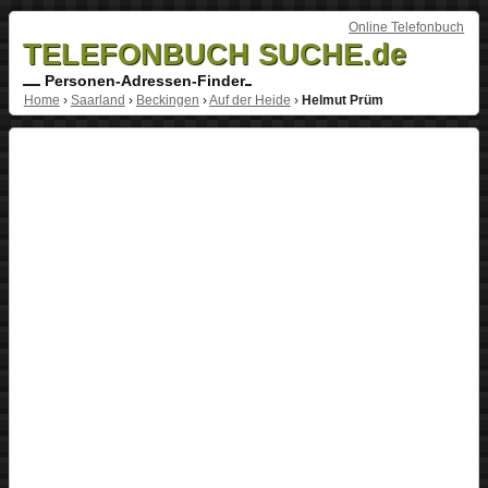
Online Telefonbuch
TELEFONBUCH SUCHE.de
Personen-Adressen-Finder
Home
›
Saarland
›
Beckingen
›
Auf der Heide
›
Helmut Prüm