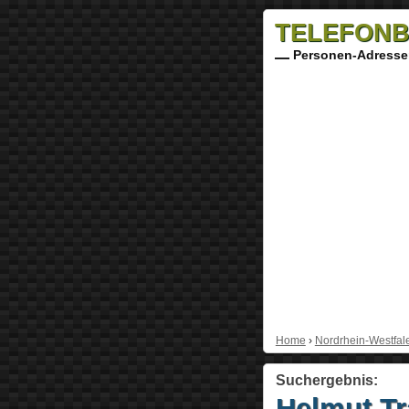
TELEFONB
Personen-Adresse
Home
›
Nordrhein-Westfal
Suchergebnis:
Helmut T