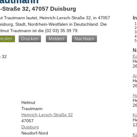
-Straße 32, 47057 Duisburg
ut Trautmann
lautet,
Heinrich-Lersch-Straße 32
, in
47057
I
uisburg, Stadt,
Nordrhein-Westfalen
in
Deutschland
.
Die
lmut Trautmann ist die
(02 03) 35 39 79
.
nrufen
Drucken
Melden!
Nachbarn
N
E
e 32
He
26
An
He
26
Ha
He
Helmut
26
Trautmann
Heinrich-Lersch-Straße 32
K
He
47057
13
Duisburg
Neudorf-Nord
Ka