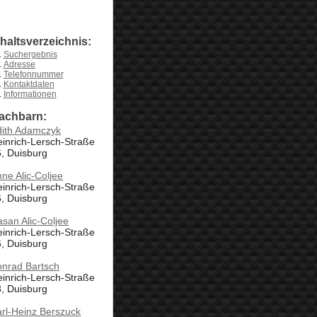
nhaltsverzeichnis:
Suchergebnis
Adresse
Telefonnummer
Kontaktdaten
Informationen
achbarn:
dith Adamczyk
inrich-Lersch-Straße
, Duisburg
ne Alic-Coljee
inrich-Lersch-Straße
, Duisburg
san Alic-Coljee
inrich-Lersch-Straße
, Duisburg
onrad Bartsch
inrich-Lersch-Straße
, Duisburg
rl-Heinz Berszuck