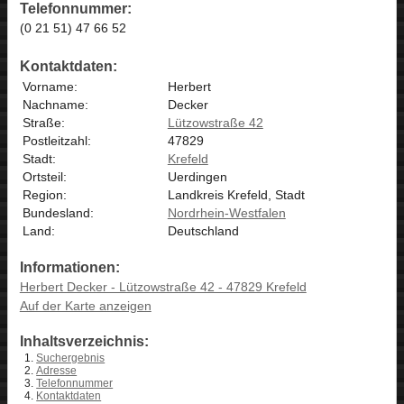
Telefonnummer:
(0 21 51) 47 66 52
Kontaktdaten:
Vorname:
Herbert
Nachname:
Decker
Straße:
Lützowstraße 42
Postleitzahl:
47829
Stadt:
Krefeld
Ortsteil:
Uerdingen
Region:
Landkreis Krefeld, Stadt
Bundesland:
Nordrhein-Westfalen
Land:
Deutschland
Informationen:
Herbert Decker - Lützowstraße 42 - 47829 Krefeld
Auf der Karte anzeigen
Inhaltsverzeichnis:
Suchergebnis
Adresse
Telefonnummer
Kontaktdaten