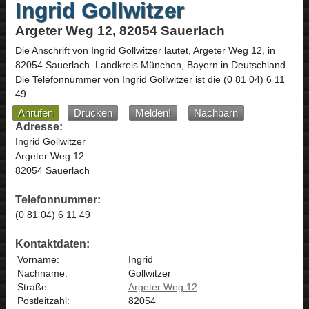
Ingrid Gollwitzer
Argeter Weg 12, 82054 Sauerlach
Die Anschrift von
Ingrid Gollwitzer
lautet,
Argeter Weg 12
, in
82054
Sauerlach
. Landkreis München,
Bayern
in
Deutschland
.
Die Telefonnummer von Ingrid Gollwitzer ist die
(0 81 04) 6 11
49
.
Anrufen
Drucken
Melden!
Nachbarn
Adresse:
Ingrid Gollwitzer
Argeter Weg 12
82054 Sauerlach
Telefonnummer:
(0 81 04) 6 11 49
Kontaktdaten:
Vorname:
Ingrid
Nachname:
Gollwitzer
Straße:
Argeter Weg 12
Postleitzahl:
82054