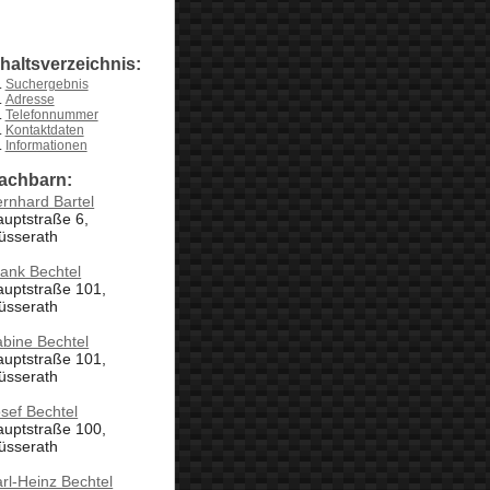
nhaltsverzeichnis:
Suchergebnis
Adresse
Telefonnummer
Kontaktdaten
Informationen
achbarn:
rnhard Bartel
uptstraße 6,
üsserath
ank Bechtel
auptstraße 101,
üsserath
bine Bechtel
auptstraße 101,
üsserath
sef Bechtel
auptstraße 100,
üsserath
rl-Heinz Bechtel