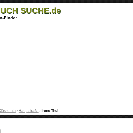
UCH SUCHE.de
n-Finder
Klüsserath
›
Hauptstraße
›
Irene Thul
l