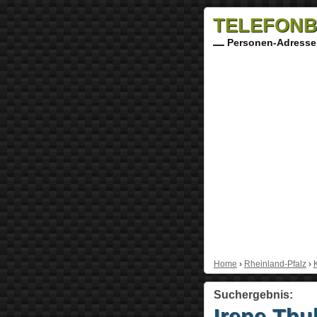
TELEFONB
Personen-Adresse
Home
›
Rheinland-Pfalz
›
Suchergebnis:
Irene Thu