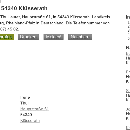
 54340 Klüsserath
 Thul
lautet,
Hauptstraße 61
, in
54340
Klüsserath
. Landkreis
I
urg,
Rheinland-Pfalz
in
Deutschland
.
Die Telefonnummer von
 07) 45 02
.
nrufen
Drucken
Melden!
Nachbarn
N
Be
Ha
Kl
Fr
H
Kl
Sa
H
Irene
Kl
Thul
Hauptstraße 61
Jo
H
54340
Kl
Klüsserath
Ka