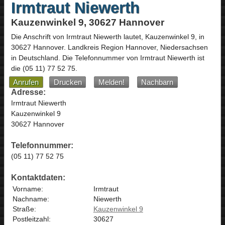
Irmtraut Niewerth
Kauzenwinkel 9, 30627 Hannover
Die Anschrift von
Irmtraut Niewerth
lautet,
Kauzenwinkel 9
, in
30627
Hannover
. Landkreis Region Hannover,
Niedersachsen
in
Deutschland
.
Die Telefonnummer von Irmtraut Niewerth ist
die
(05 11) 77 52 75
.
Anrufen
Drucken
Melden!
Nachbarn
Adresse:
Irmtraut Niewerth
Kauzenwinkel 9
30627 Hannover
Telefonnummer:
(05 11) 77 52 75
Kontaktdaten:
Vorname:
Irmtraut
Nachname:
Niewerth
Straße:
Kauzenwinkel 9
Postleitzahl:
30627