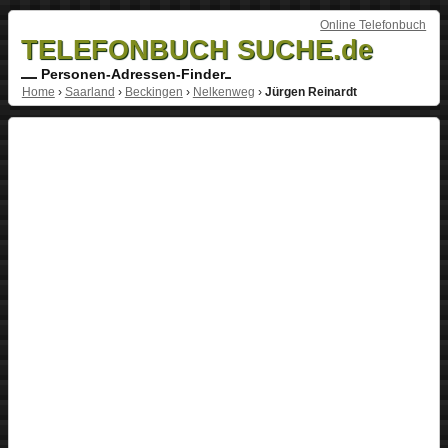
Online Telefonbuch
TELEFONBUCH SUCHE.de
Personen-Adressen-Finder
Home
›
Saarland
›
Beckingen
›
Nelkenweg
›
Jürgen Reinardt