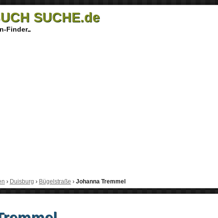
UCH SUCHE.de
n-Finder
en
›
Duisburg
›
Bügelstraße
›
Johanna Tremmel
Tremmel