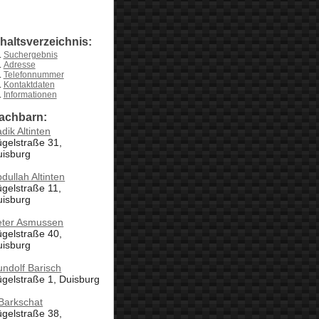
nhaltsverzeichnis:
Suchergebnis
Adresse
Telefonnummer
Kontaktdaten
Informationen
achbarn:
dik Altinten
gelstraße 31,
uisburg
dullah Altinten
gelstraße 11,
uisburg
eter Asmussen
gelstraße 40,
uisburg
ndolf Barisch
gelstraße 1, Duisburg
Barkschat
gelstraße 38,