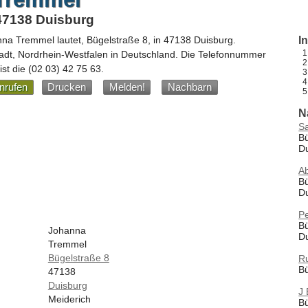
 47138 Duisburg
nna Tremmel
lautet,
Bügelstraße 8
, in
47138
Duisburg
.
I
adt,
Nordrhein-Westfalen
in
Deutschland
.
Die Telefonnummer
st die
(02 03) 42 75 63
.
nrufen
Drucken
Melden!
Nachbarn
N
Sa
Bü
D
Ab
Bü
D
P
Bü
Johanna
D
Tremmel
Bügelstraße 8
Ru
Bü
47138
Duisburg
J 
Meiderich
Bü