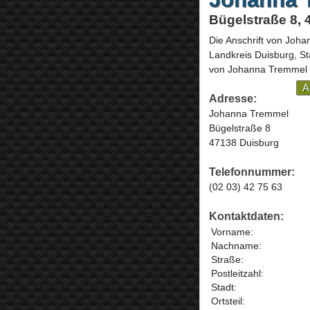
Bügelstraße 8,
Die Anschrift von
Joha
Landkreis Duisburg, St
von Johanna Tremmel i
A
Adresse:
Johanna Tremmel
Bügelstraße 8
47138 Duisburg
Telefonnummer:
(02 03) 42 75 63
Kontaktdaten:
Vorname:
Nachname:
Straße:
Postleitzahl:
Stadt:
Ortsteil: